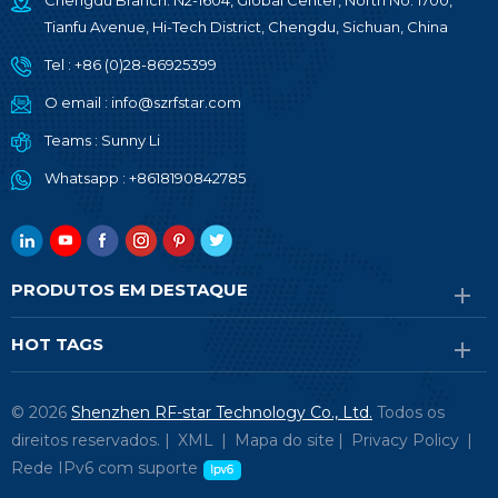
Chengdu Branch: N2-1604, Global Center, North No. 1700,
Tianfu Avenue, Hi-Tech District, Chengdu, Sichuan, China
Tel :
+86 (0)28-86925399
O email :
info@szrfstar.com
Teams :
Sunny Li
Whatsapp :
+8618190842785
PRODUTOS EM DESTAQUE
HOT TAGS
© 2026
Shenzhen RF-star Technology Co., Ltd.
Todos os
direitos reservados. |
XML
|
Mapa do site
|
Privacy Policy
|
Rede IPv6 com suporte