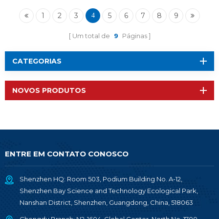
BLE5.3 ZigBee Thread
1
2
3
5
6
7
8
9
4
Um total de
9
Páginas
CATEGORIAS
NOVOS PRODUTOS
ENTRE EM CONTATO CONOSCO
Shenzhen HQ: Room 503, Podium Building No. A-12,
Shenzhen Bay Science and Technology Ecological Park,
Nanshan District, Shenzhen, Guangdong, China, 518063