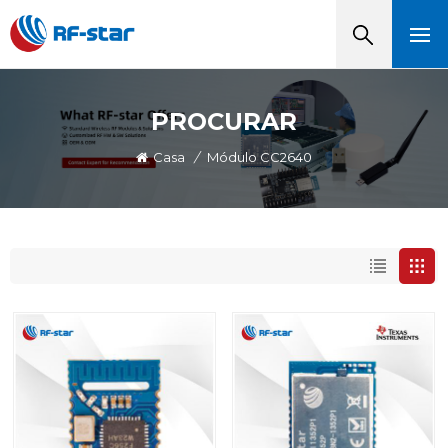
PROCURAR
Casa
/
Módulo CC2640