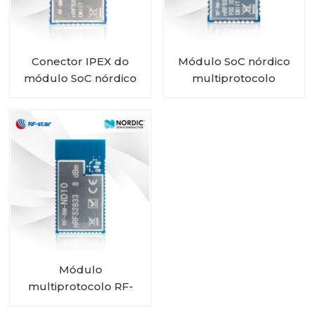
Conector IPEX do
Módulo SoC nórdico
módulo SoC nórdico
multiprotocolo
multiprotocolo
nRF52840 BLE5.0 RF-
nRF52840 RF-BM-
BM-ND05
ND05I
Módulo
multiprotocolo RF-
BM-ND10 nRF52833