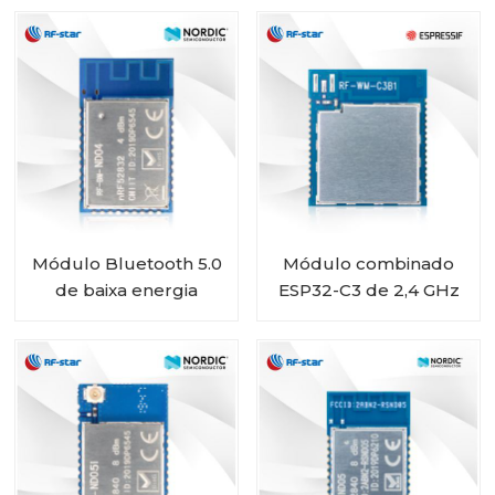
chip nRF52840 RF-BM-
ND06
Módulo Bluetooth 5.0
Módulo combinado
de baixa energia
ESP32-C3 de 2,4 GHz
Bluetooth Mesh Low
WiFi e Bluetooth 5.0
Energy nRF52832 RF-
de baixa potência RF-
BM-ND04
WM-ESP32B1