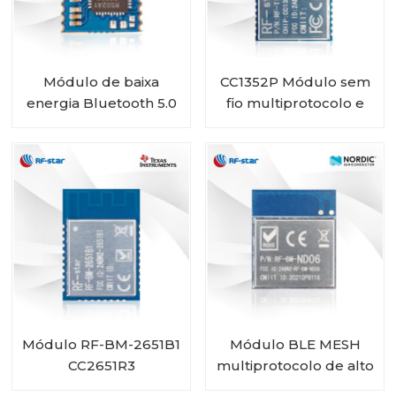
Módulo de baixa
CC1352P Módulo sem
energia Bluetooth 5.0
fio multiprotocolo e
RSBRS02AA de alto
multibanda sub-1 GHz
desempenho
e 2,4 GHz RF-TI1352P1
Módulo RF-BM-2651B1
Módulo BLE MESH
CC2651R3
multiprotocolo de alto
desempenho com