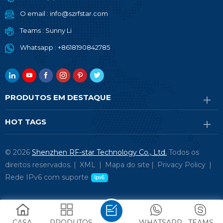
O email :
info@szrfstar.com
Teams :
Sunny Li
Whatsapp :
+8618190842785
PRODUTOS EM DESTAQUE
HOT TAGS
© 2026
Shenzhen RF-star Technology Co., Ltd.
Todos os
direitos reservados. |
XML
|
Mapa do site
|
Privacy Policy
|
Rede IPv6 com suporte
CASA
PRODUTOS
WHATSAPP
TEAMS