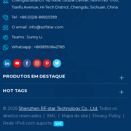
Chengdu Branch: N2-1604, Global Center, North No. 1700,
Tianfu Avenue, Hi-Tech District, Chengdu, Sichuan, China
Tel :
+86 (0)28-86925399
O email :
info@szrfstar.com
Teams :
Sunny Li
Whatsapp :
+8618190842785
PRODUTOS EM DESTAQUE
HOT TAGS
© 2026
Shenzhen RF-star Technology Co., Ltd.
Todos os
direitos reservados. |
XML
|
Mapa do site
|
Privacy Policy
|
Rede IPv6 com suporte