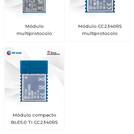
Módulo
Módulo CC2340R5
multiprotocolo
multiprotocolo
CC2652P com PA e
compacto RF-BM-
IPEX integrado RF-BM-
2340A2I com IPEX
2652P2I
Módulo compacto
BLE5.0 TI CC2340R5
RF-BM-2340A2