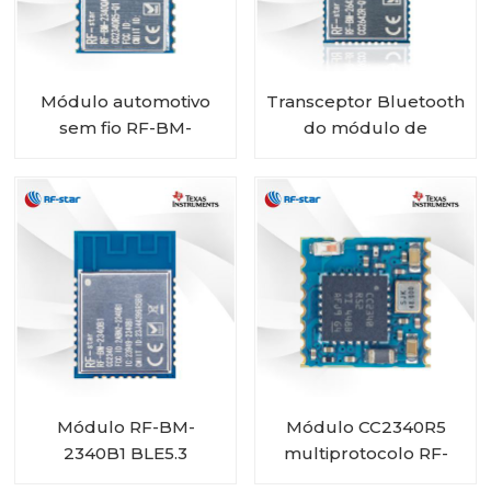
Módulo automotivo
Transceptor Bluetooth
sem fio RF-BM-
do módulo de
2340QB1 de baixa
categoria automotiva
energia CC2340R5-Q1
RF-star CC2642R-Q1
Bluetooth
para veículos
Módulo RF-BM-
Módulo CC2340R5
2340B1 BLE5.3
multiprotocolo RF-
BM-2340C2 com