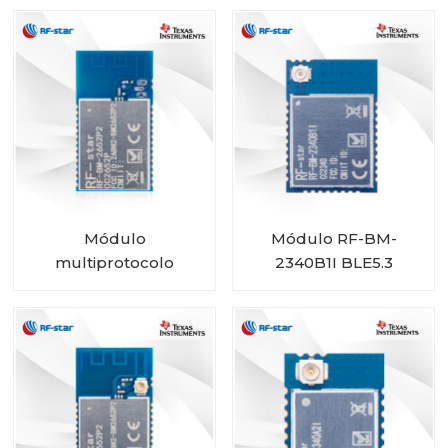
tamanho mini
Módulo
Módulo RF-BM-
multiprotocolo
2340B1I BLE5.3
CC2652P com PA
integrado RF-BM-
2652P2