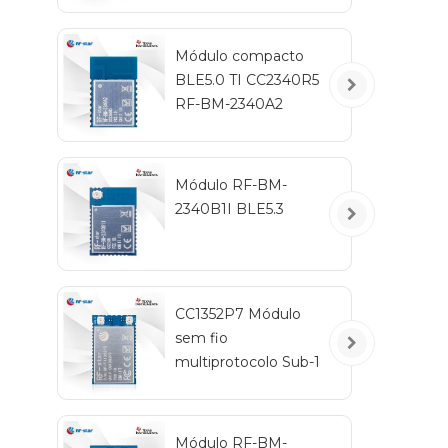
Módulo compacto
BLE5.0 TI CC2340R5
RF-BM-2340A2
Módulo RF-BM-
2340B1I BLE5.3
CC1352P7 Módulo
sem fio
multiprotocolo Sub-1
GHz e 2,4 GHz RF-
TI1352P2
Módulo RF-BM-