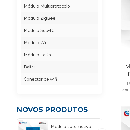
Módulo Multiprotocolo
Módulo ZigBee
Módulo Sub-1G
Módulo Wi-Fi
Módulo LoRa
M
Baliza
Conector de wifi
b
R
sem
ba
id
NOVOS PRODUTOS
c
Co
Módulo automotivo