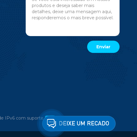
e IPv6 com suporte
DEIXE UM RECADO