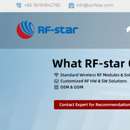
+86 18190842785
info@szrfstar.com