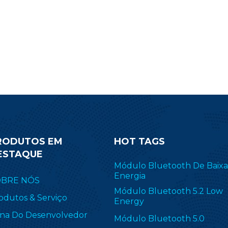
RODUTOS EM
HOT TAGS
ESTAQUE
Módulo Bluetooth De Baixa
Energia
OBRE NÓS
Módulo Bluetooth 5.2 Low
odutos & Serviço
Energy
na Do Desenvolvedor
Módulo Bluetooth 5.0