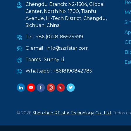
Re
Chengdu Branch: N2-1604, Global
Center, North No. 1700, Tianfu
Mó
Avenue, Hi-Tech District, Chengdu,
Si
Sichuan, China
Ap
Tel :
+86 (0)28-86925399
O
O email :
info@szrfstar.com
Bl
Teams :
Sunny Li
Es
Whatsapp :
+8618190842785
© 2026
Shenzhen RF-star Technology Co., Ltd.
Todos os 