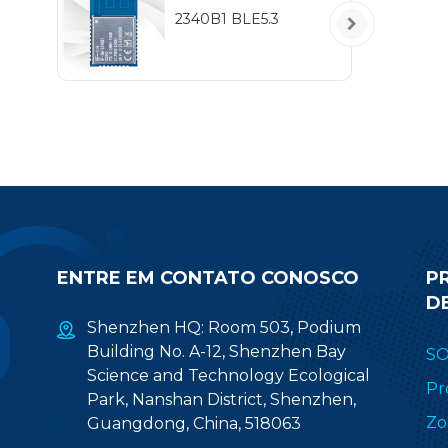
2340B1 BLE5.3
ENTRE EM CONTATO CONOSCO
P
D
Shenzhen HQ: Room 503, Podium
Building No. A-12, Shenzhen Bay
S
Science and Technology Ecological
Pr
Park, Nanshan District, Shenzhen,
Zo
Guangdong, China, 518063