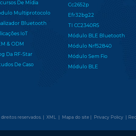
cursos De Mídia
Cc2652p
dulo Multiprotocolo
Efr32bg22
nalizador Bluetooth
TI CC2340R5
licações IoT
Módulo BLE Bluetooth
EM & ODM
Módulo Nrf52840
og Da RF-Star
Módulo Sem Fio
tudos De Caso
Módulo BLE
direitos reservados. |
XML
|
Mapa do site
|
Privacy Policy
|
Red