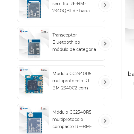
sem fio RF-BM-
2340QB1 de baixa
sen
um
energia CC2340R5-
Q1 Bluetooth
Transceptor
Bluetooth do
módulo de categoria
automotiva RF-star
CC2642R-Q1 para
veículos
ba
Módulo CC2340R5
multiprotocolo RF-
BM-2340C2 com
tamanho mini
pro
d
re
Módulo CC2340R5
pe
multiprotocolo
ne
de 
compacto RF-BM-
2340A2I com IPEX