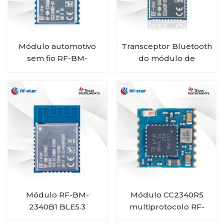
Módulo automotivo
Transceptor Bluetooth
sem fio RF-BM-
do módulo de
2340QB1 de baixa
categoria automotiva
energia CC2340R5-Q1
RF-star CC2642R-Q1
Bluetooth
para veículos
Módulo RF-BM-
Módulo CC2340R5
2340B1 BLE5.3
multiprotocolo RF-
BM-2340C2 com