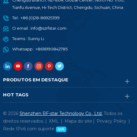
Chengdu Branch: N2-1604, Global Center, North No. 1700,
Tianfu Avenue, Hi-Tech District, Chengdu, Sichuan, China
Tel :
+86 (0)28-86925399
O email :
info@szrfstar.com
Teams :
Sunny Li
Whatsapp :
+8618190842785
PRODUTOS EM DESTAQUE
HOT TAGS
© 2026
Shenzhen RF-star Technology Co., Ltd.
Todos os
direitos reservados. |
XML
|
Mapa do site
|
Privacy Policy
|
Rede IPv6 com suporte