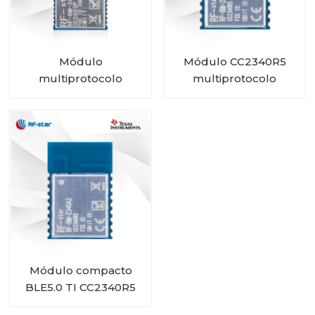
Módulo
Módulo CC2340R5
multiprotocolo
multiprotocolo
CC2652P com PA e
compacto RF-BM-
IPEX integrado RF-BM-
2340A2I com IPEX
2652P2I
Módulo compacto
BLE5.0 TI CC2340R5
RF-BM-2340A2