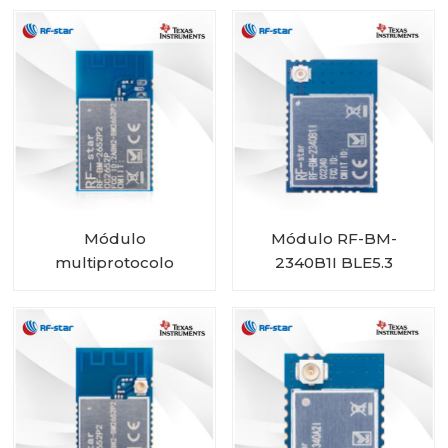
tamanho mini
Módulo
Módulo RF-BM-
multiprotocolo
2340B1I BLE5.3
CC2652P com PA
integrado RF-BM-
2652P2