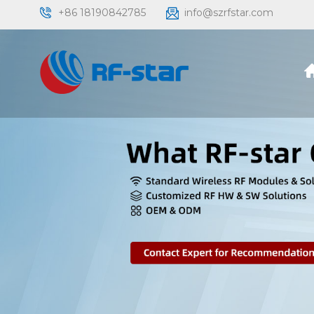
+86 18190842785
info@szrfstar.com