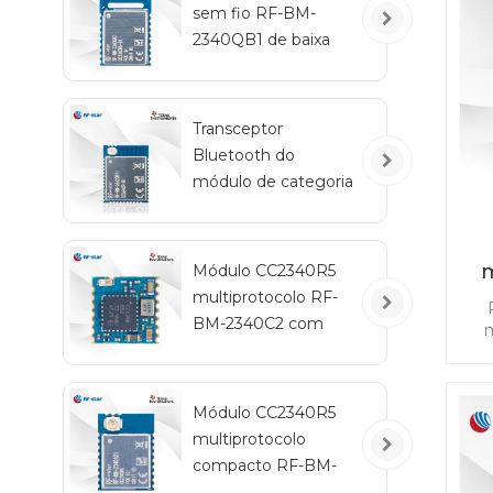
sem fio RF-BM-
2340QB1 de baixa
sen
um
energia CC2340R5-
Q1 Bluetooth
Transceptor
Bluetooth do
módulo de categoria
automotiva RF-star
CC2642R-Q1 para
veículos
m
Módulo CC2340R5
multiprotocolo RF-
BM-2340C2 com
m
tamanho mini
re
a
Módulo CC2340R5
ma
multiprotocolo
Z
CC
compacto RF-BM-
2340A2I com IPEX