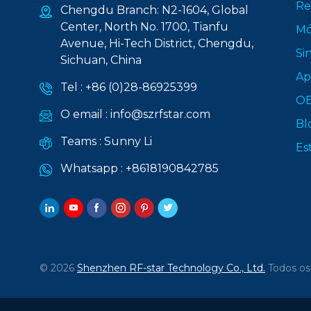
Re
Chengdu Branch: N2-1604, Global
Center, North No. 1700, Tianfu
Mó
Avenue, Hi-Tech District, Chengdu,
Si
Sichuan, China
Ap
Tel :
+86 (0)28-86925399
O
O email :
info@szrfstar.com
Bl
Teams :
Sunny Li
Es
Whatsapp :
+8618190842785
© 2026
Shenzhen RF-star Technology Co., Ltd.
Todos os 