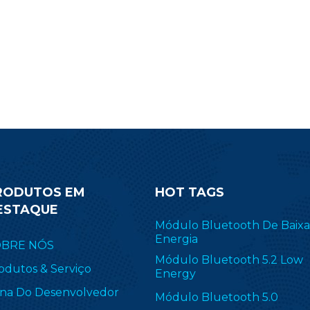
ZigBee, Thread IEEE 802.15.4,
de seu projeto. Role par
etos inteligentes habilitados para
envie um e-mail de cons
Pv6 (6LoWPAN) e proprietário,
obter mais informaçõe
luindo o TI 15.4-Stack (2.4 GHz).
módulo CC2340R
F-BM-2652P2I é amplamente
licado em ZHA e Zigbee2MQTT.
RODUTOS EM
HOT TAGS
ESTAQUE
Módulo Bluetooth De Baixa
Energia
OBRE NÓS
Módulo Bluetooth 5.2 Low
odutos & Serviço
Energy
na Do Desenvolvedor
Módulo Bluetooth 5.0