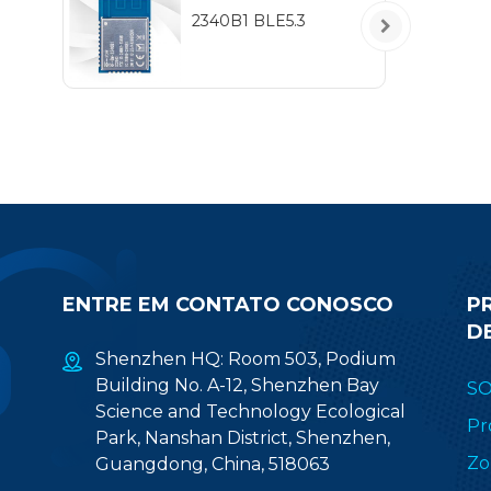
2340B1 BLE5.3
obj
I
inc
R
ap
ENTRE EM CONTATO CONOSCO
P
D
Shenzhen HQ: Room 503, Podium
Building No. A-12, Shenzhen Bay
S
Science and Technology Ecological
Pr
Park, Nanshan District, Shenzhen,
Zo
Guangdong, China, 518063