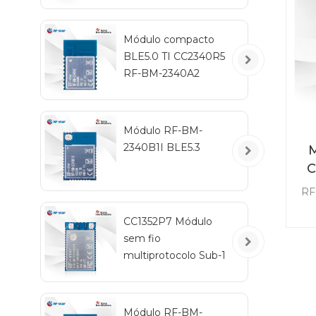
ne
de
m
Módulo compacto
BLE5.0 TI CC2340R5
RF-BM-2340A2
Módulo RF-BM-
2340B1I BLE5.3
M
C
in
RF
con
CC1352P7 Módulo
mer
sem fio
lo
multiprotocolo Sub-1
m
GHz e 2,4 GHz RF-
TI1352P2
M
co
Módulo RF-BM-