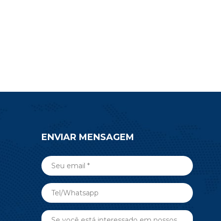
a baixo ou
rotulagem eletrônica de prateleiras
ulta para
(ESL), medicina, automação predial
s sobre o
e mais aplicações de RF sem fio.
5.
Envie uma consulta agora.
ENVIAR MENSAGEM