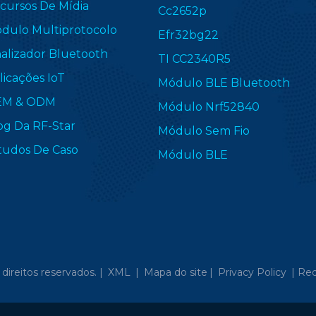
cursos De Mídia
Cc2652p
dulo Multiprotocolo
Efr32bg22
nalizador Bluetooth
TI CC2340R5
licações IoT
Módulo BLE Bluetooth
EM & ODM
Módulo Nrf52840
og Da RF-Star
Módulo Sem Fio
tudos De Caso
Módulo BLE
direitos reservados. |
XML
|
Mapa do site
|
Privacy Policy
|
Red