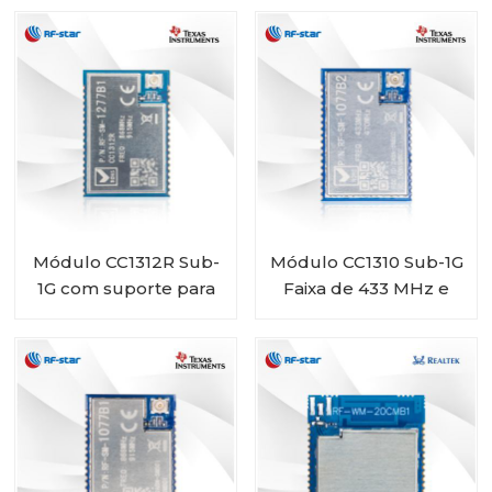
BM-ND04C
1277B2
Módulo CC1312R Sub-
Módulo CC1310 Sub-1G
1G com suporte para
Faixa de 433 MHz e
868 MHz 915 MHz 920
470 MHz RF-SM-
MHz RF-SM-1277B1
1077B2