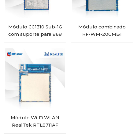
Módulo CC1310 Sub-1G
Módulo combinado
com suporte para 868
RF-WM-20CMB1
MHz e 915 MHz RF-
RTL8720CM Wi-Fi BT
SM-1077B1
Módulo Wi-Fi WLAN
RealTek RTL8711AF
RF-WM-11AFB1