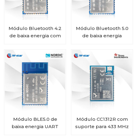
Módulo Bluetooth 4.2
Módulo Bluetooth 5.0
de baixa energia com
de baixa energia
chip nórdico nRF51822
alimentado por bateria
RF-BM-ND01
com SoC nórdico
nRF52810 RF-BM-
ND04CI
Módulo BLE5.0 de
Módulo CC1312R com
baixa energia UART
suporte para 433 MHz
nRF52810 módulo RF-
450 MHz RF-SM-