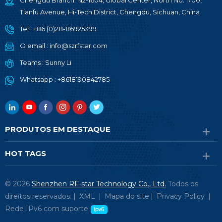
Chengdu Branch: N2-1604, Global Center, North No. 1700,
Tianfu Avenue, Hi-Tech District, Chengdu, Sichuan, China
Tel :
+86 (0)28-86925399
O email :
info@szrfstar.com
Teams :
Sunny Li
Whatsapp :
+8618190842785
PRODUTOS EM DESTAQUE
HOT TAGS
© 2026
Shenzhen RF-star Technology Co., Ltd.
Todos os
direitos reservados. |
XML
|
Mapa do site
|
Privacy Policy
|
Rede IPv6 com suporte