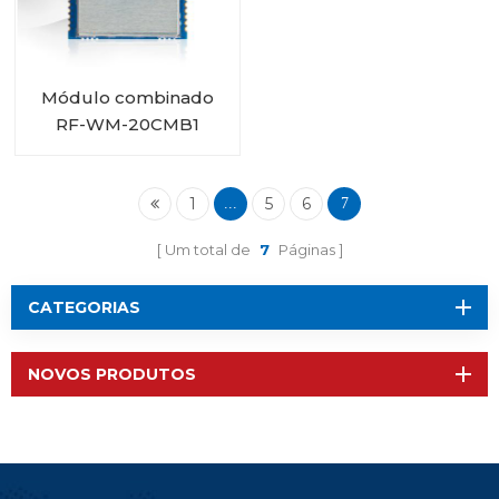
Módulo combinado
RF-WM-20CMB1
RTL8720CM Wi-Fi BT
1
5
6
...
7
Um total de
7
Páginas
CATEGORIAS
NOVOS PRODUTOS