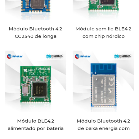
Módulo Bluetooth 4.2
Módulo sem fio BLE4.2
CC2540 de longa
com chip nórdico
duração da bateria RF-
nRF51822 RF-BM-
BM-S01
ND02
Módulo BLE4.2
Módulo Bluetooth 4.2
alimentado por bateria
de baixa energia com
com chip nórdico SoC
chip nórdico nRF51822