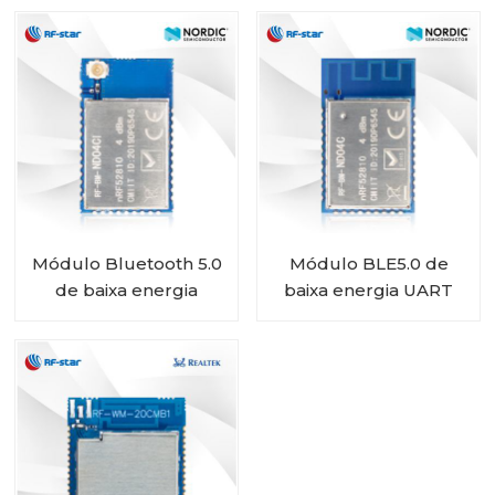
nRF51802 RF-BM-
RF-BM-ND01
ND02C
Módulo Bluetooth 5.0
Módulo BLE5.0 de
de baixa energia
baixa energia UART
alimentado por bateria
nRF52810 módulo RF-
com SoC nórdico
BM-ND04C
nRF52810 RF-BM-
ND04CI