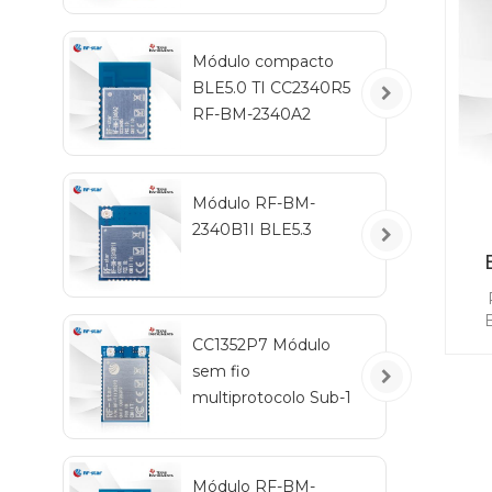
de
Módulo compacto
BLE5.0 TI CC2340R5
RF-BM-2340A2
Módulo RF-BM-
2340B1I BLE5.3
en
u
B
CC1352P7 Módulo
C
sem fio
Th
multiprotocolo Sub-1
GHz e 2,4 GHz RF-
TI1352P2
ene
Módulo RF-BM-