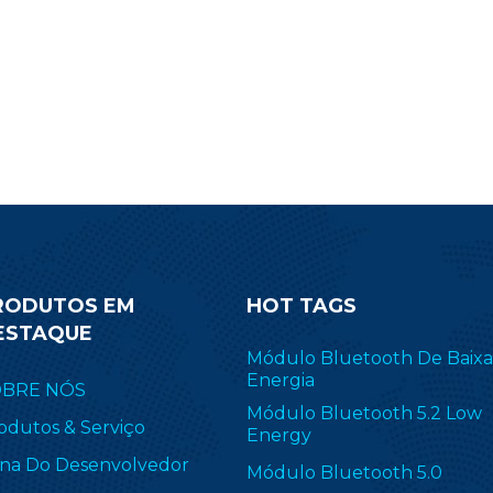
fornecem uma solução de
ectividade sem fio perfeita para
sensores sem fio, controle de
uminação, beacon, rastreamento
de ativos, médicos, ESL e
trônicos automotivos. Enquanto
o, o módulo competitivo da série
CC2340 é compatível com os
principais módulos sem fio.
RODUTOS EM
HOT TAGS
ESTAQUE
Módulo Bluetooth De Baixa
Energia
OBRE NÓS
Módulo Bluetooth 5.2 Low
odutos & Serviço
Energy
na Do Desenvolvedor
Módulo Bluetooth 5.0