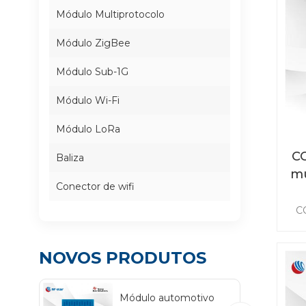
Módulo Multiprotocolo
Módulo ZigBee
Módulo Sub-1G
Módulo Wi-Fi
Módulo LoRa
CC
Baliza
mu
Conector de wifi
C
mul
GH
GH
NOVOS PRODUTOS
c
po
Módulo automotivo
an