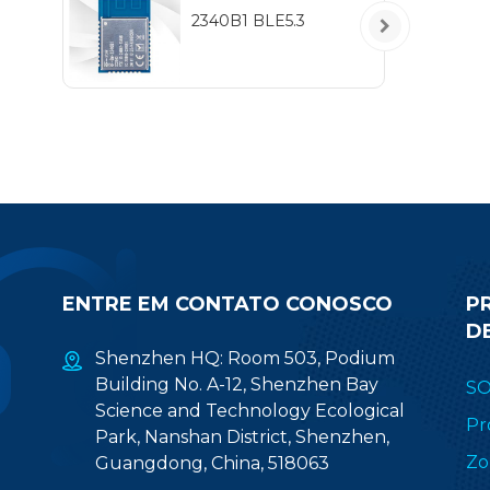
2340B1 BLE5.3
con
il
ele
iss
ENTRE EM CONTATO CONOSCO
P
D
Shenzhen HQ: Room 503, Podium
Building No. A-12, Shenzhen Bay
S
Science and Technology Ecological
Pr
Park, Nanshan District, Shenzhen,
Zo
Guangdong, China, 518063