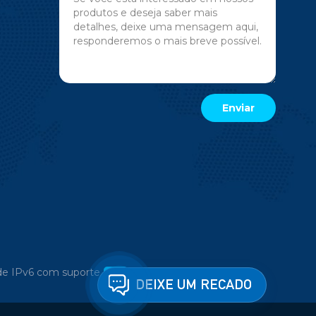
e IPv6 com suporte
DEIXE UM RECADO