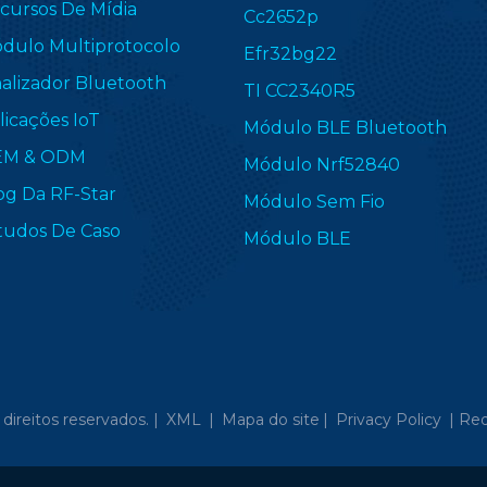
cursos De Mídia
Cc2652p
dulo Multiprotocolo
Efr32bg22
nalizador Bluetooth
TI CC2340R5
licações IoT
Módulo BLE Bluetooth
EM & ODM
Módulo Nrf52840
og Da RF-Star
Módulo Sem Fio
tudos De Caso
Módulo BLE
direitos reservados. |
XML
|
Mapa do site
|
Privacy Policy
|
Red