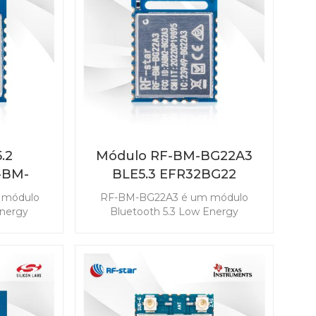
primeiro dispositivo Matter.
.2
Módulo RF-BM-BG22A3
-BM-
BLE5.3 EFR32BG22
 módulo
RF-BM-BG22A3 é um módulo
Energy
Bluetooth 5.3 Low Energy
iciência
desenvolvido para a eficiência
r que pode
energética líder do setor que pode
s longa de
estender a vida útil mais longa de
ipo moeda.
uma bateria de célula tipo moeda.
cravo BLE
Este módulo EFR32BG22 possui o
sumo de
melhor consumo de energia
egoria. Os
ultrabaixo da categoria. Os recursos