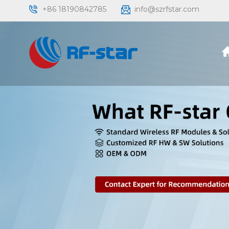
+86 18190842785
info@szrfstar.com