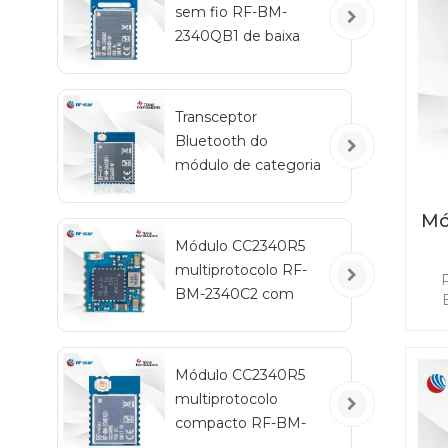
sem fio RF-BM-
b
2340QB1 de baixa
energia CC2340R5-
Q1 Bluetooth
Transceptor
Bluetooth do
módulo de categoria
automotiva RF-star
CC2642R-Q1 para
Mó
veículos
Módulo CC2340R5
multiprotocolo RF-
BM-2340C2 com
tamanho mini
co
Módulo CC2340R5
d
multiprotocolo
vi
tip
compacto RF-BM-
ha
2340A2I com IPEX