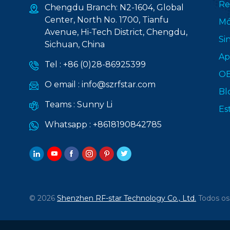
Re
Chengdu Branch: N2-1604, Global
Center, North No. 1700, Tianfu
Mó
Avenue, Hi-Tech District, Chengdu,
Si
Sichuan, China
Ap
Tel :
+86 (0)28-86925399
O
O email :
info@szrfstar.com
Bl
Teams :
Sunny Li
Es
Whatsapp :
+8618190842785
© 2026
Shenzhen RF-star Technology Co., Ltd.
Todos os 