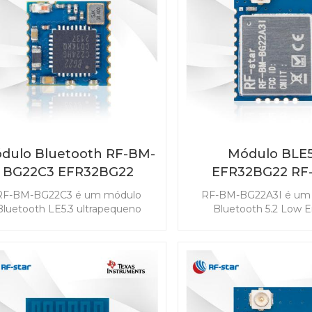
oa escolha para simplificar seu
RF.
trabalho de design.
dulo Bluetooth RF-BM-
Módulo BLE5
BG22C3 EFR32BG22
EFR32BG22 RF
BG22A3I
RF-BM-BG22C3 é um módulo
RF-BM-BG22A3I é um
Bluetooth LE5.3 ultrapequeno
Bluetooth 5.2 Low 
desenvolvido para o design de
desenvolvido para a ef
soluções com um tamanho
energética líder do seto
mpacto necessário. O consumo
estender a vida útil mai
e energia ultrabaixo prolonga a
uma bateria de célula t
da útil de uma bateria de célula
Este módulo mestre-es
o moeda. Os recursos poderosos
possui o melhor con
bilitam o módulo com recursos
energia ultrabaixo da cat