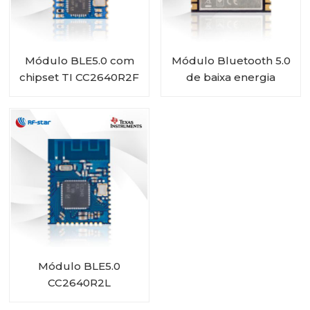
Módulo BLE5.0 com
Módulo Bluetooth 5.0
chipset TI CC2640R2F
de baixa energia
RF-BM-4044B3
CC2640R2FRSM RF-
BM-4044B5
Módulo BLE5.0
CC2640R2L
econômico RF-BM-