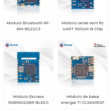
Módulo Bluetooth RF-
Módulo serial sem fio
BM-BG22C3
UART RS02A1-B Chip
EFR32BG22
BLE5.0 RSBRS02ABRI
Módulo Escravo
Módulo de baixa
RSBRS02ABR BLE5.0
energia TI CC2640R2F
Bluetooth 5.0 RF-BM-