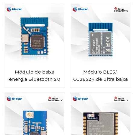
4044B4
Módulo de baixa
Módulo BLE5.1
energia Bluetooth 5.0
CC2652R de ultra baixa
RSBRS02AA de alto
potência RF-BM-
desempenho
2652B1