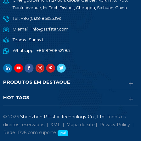
Chengdu Branch: N2-1604, Global Center, North No. 1700,
Tianfu Avenue, Hi-Tech District, Chengdu, Sichuan, China
Tel :
+86 (0)28-86925399
O email :
info@szrfstar.com
Teams :
Sunny Li
Whatsapp :
+8618190842785
PRODUTOS EM DESTAQUE
HOT TAGS
© 2026
Shenzhen RF-star Technology Co., Ltd.
Todos os
direitos reservados. |
XML
|
Mapa do site
|
Privacy Policy
|
Rede IPv6 com suporte