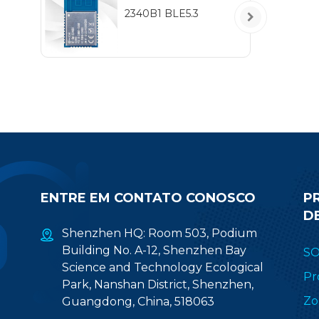
2340B1 BLE5.3
ENTRE EM CONTATO CONOSCO
P
D
Shenzhen HQ: Room 503, Podium
Building No. A-12, Shenzhen Bay
S
Science and Technology Ecological
Pr
Park, Nanshan District, Shenzhen,
Zo
Guangdong, China, 518063