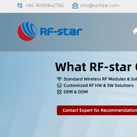
+86 18190842785
info@szrfstar.com