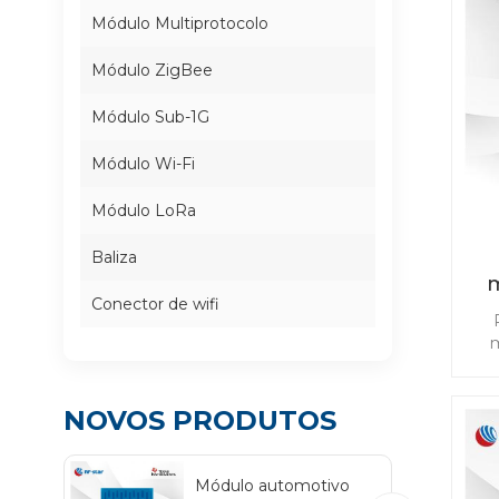
Módulo Multiprotocolo
Módulo ZigBee
Módulo Sub-1G
Módulo Wi-Fi
Módulo LoRa
Baliza
m
Conector de wifi
m
re
a
NOVOS PRODUTOS
ma
Z
CC
Módulo automotivo