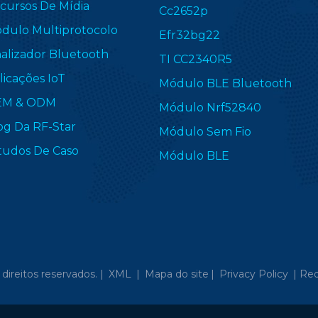
cursos De Mídia
Cc2652p
dulo Multiprotocolo
Efr32bg22
nalizador Bluetooth
TI CC2340R5
licações IoT
Módulo BLE Bluetooth
EM & ODM
Módulo Nrf52840
og Da RF-Star
Módulo Sem Fio
tudos De Caso
Módulo BLE
direitos reservados. |
XML
|
Mapa do site
|
Privacy Policy
|
Red