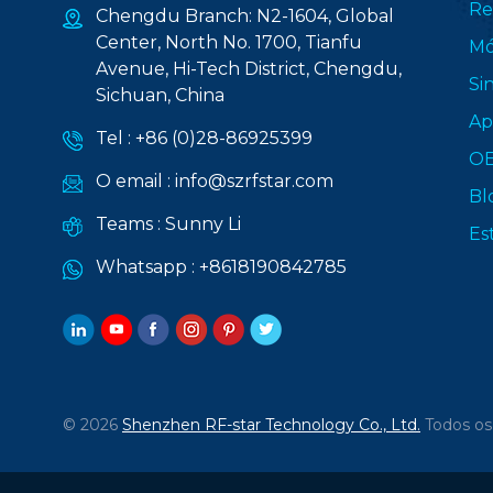
Re
Chengdu Branch: N2-1604, Global
Center, North No. 1700, Tianfu
Mó
Avenue, Hi-Tech District, Chengdu,
Si
Sichuan, China
Ap
Tel :
+86 (0)28-86925399
O
O email :
info@szrfstar.com
Bl
Teams :
Sunny Li
Es
Whatsapp :
+8618190842785
© 2026
Shenzhen RF-star Technology Co., Ltd.
Todos os 