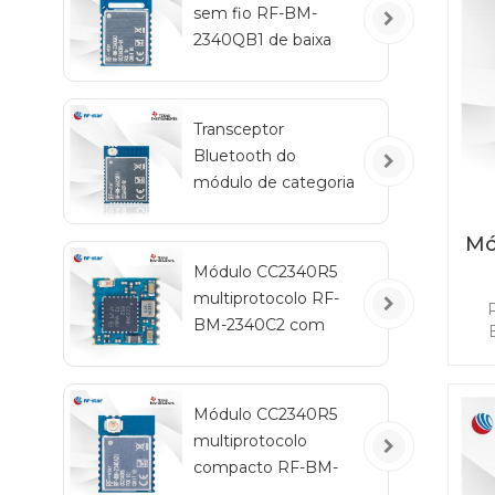
sem fio RF-BM-
ne
2340QB1 de baixa
de
m
energia CC2340R5-
Q1 Bluetooth
Transceptor
Bluetooth do
módulo de categoria
automotiva RF-star
CC2642R-Q1 para
Mó
veículos
Módulo CC2340R5
multiprotocolo RF-
BM-2340C2 com
tamanho mini
co
Módulo CC2340R5
d
multiprotocolo
vi
tip
compacto RF-BM-
ha
2340A2I com IPEX