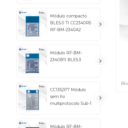
de
Módulo compacto
BLE5.0 TI CC2340R5
RF-BM-2340A2
Módulo RF-BM-
2340B1I BLE5.3
Blu
CC1352P7 Módulo
per
sem fio
ha
multiprotocolo Sub-1
a
GHz e 2,4 GHz RF-
TI1352P2
de
Módulo RF-BM-