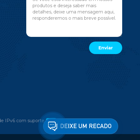
e IPv6 com suporte
DEIXE UM RECADO