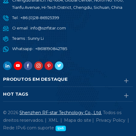
Chengdu Branch: N2-1604, Global Center, North No. 1700,
Tianfu Avenue, Hi-Tech District, Chengdu, Sichuan, China
Tel :
+86 (0)28-86925399
O email :
info@szrfstar.com
Teams :
Sunny Li
Whatsapp :
+8618190842785
PRODUTOS EM DESTAQUE
HOT TAGS
© 2026
Shenzhen RF-star Technology Co., Ltd.
Todos os
direitos reservados. |
XML
|
Mapa do site
|
Privacy Policy
|
Rede IPv6 com suporte