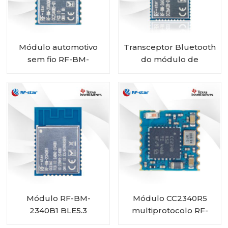
Módulo automotivo
Transceptor Bluetooth
sem fio RF-BM-
do módulo de
2340QB1 de baixa
categoria automotiva
energia CC2340R5-Q1
RF-star CC2642R-Q1
Bluetooth
para veículos
Módulo RF-BM-
Módulo CC2340R5
2340B1 BLE5.3
multiprotocolo RF-
BM-2340C2 com