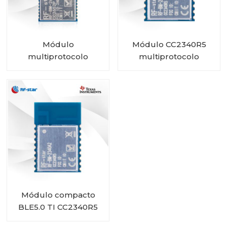
Módulo
Módulo CC2340R5
multiprotocolo
multiprotocolo
CC2652P com PA e
compacto RF-BM-
IPEX integrado RF-BM-
2340A2I com IPEX
2652P2I
Módulo compacto
BLE5.0 TI CC2340R5
RF-BM-2340A2