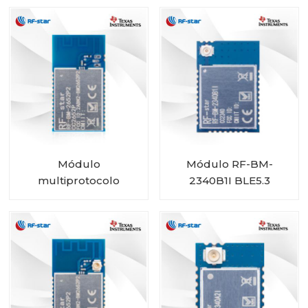
tamanho mini
Módulo
Módulo RF-BM-
multiprotocolo
2340B1I BLE5.3
CC2652P com PA
integrado RF-BM-
2652P2