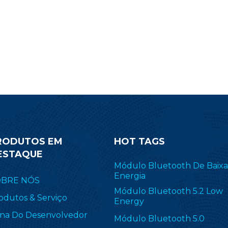
imizar seu design e aplicações.
requisitos com um 
relativamente me
RODUTOS EM
HOT TAGS
ESTAQUE
Módulo Bluetooth De Baixa
Energia
OBRE NÓS
Módulo Bluetooth 5.2 Low
odutos & Serviço
Energy
na Do Desenvolvedor
Módulo Bluetooth 5.0