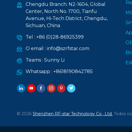
Re
Chengdu Branch: N2-1604, Global
Center, North No. 1700, Tianfu
Mó
Avenue, Hi-Tech District, Chengdu,
Si
Sichuan, China
Ap
Tel :
+86 (0)28-86925399
O
O email :
info@szrfstar.com
Bl
Teams :
Sunny Li
Es
Whatsapp :
+8618190842785
© 2026
Shenzhen RF-star Technology Co., Ltd.
Todos os 