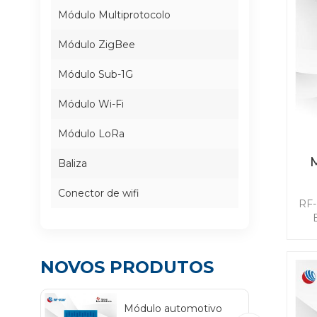
Módulo Multiprotocolo
Módulo ZigBee
Módulo Sub-1G
Módulo Wi-Fi
Módulo LoRa
Baliza
Conector de wifi
RF-
NOVOS PRODUTOS
apli
tam
tor
Módulo automotivo
f