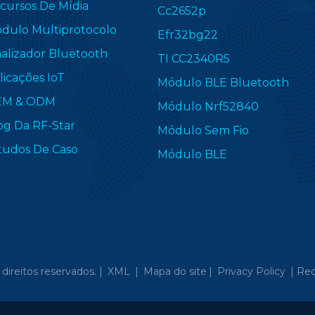
cursos De Mídia
Cc2652p
dulo Multiprotocolo
Efr32bg22
nalizador Bluetooth
TI CC2340R5
licações IoT
Módulo BLE Bluetooth
EM & ODM
Módulo Nrf52840
og Da RF-Star
Módulo Sem Fio
tudos De Caso
Módulo BLE
direitos reservados. |
XML
|
Mapa do site
|
Privacy Policy
|
Red