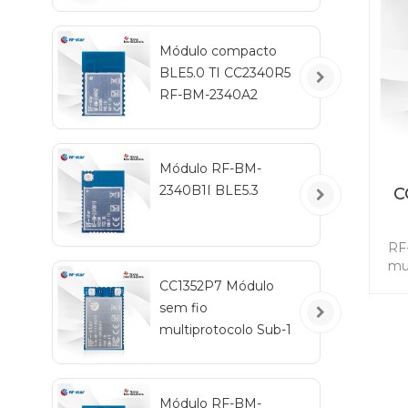
rot
(ES
e 
Módulo compacto
BLE5.0 TI CC2340R5
RF-BM-2340A2
Módulo RF-BM-
2340B1I BLE5.3
C
m
RF
mul
CC1352P7 Módulo
sem fio
m
multiprotocolo Sub-1
mód
GHz e 2,4 GHz RF-
TI1352P2
mu
do
Módulo RF-BM-