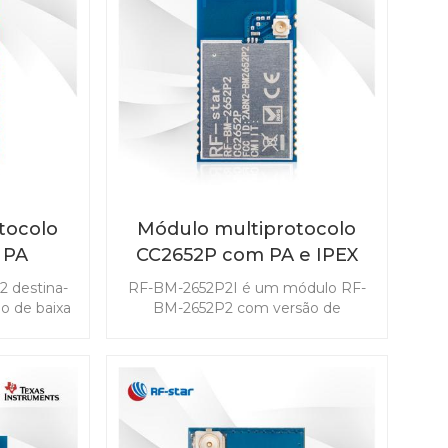
tocolo
Módulo multiprotocolo
 PA
CC2652P com PA e IPEX
-2652P2
integrado RF-BM-2652P2I
 destina-
RF-BM-2652P2I é um módulo RF-
o de baixa
BM-2652P2 com versão de
ançada nos
conector IPEX. Este módulo visa os
módulo
mercados de IoT com requisitos de
th 5.1 Low
longo alcance. O módulo suporta
ad IEEE
multiprotocolo simultâneo por
ligentes
meio de um driver Dynamic
6LoWPAN) e
Multiprotocol Manager (DMM),
I 15.4-Stack
como Bluetooth 5.1 Low Energy,