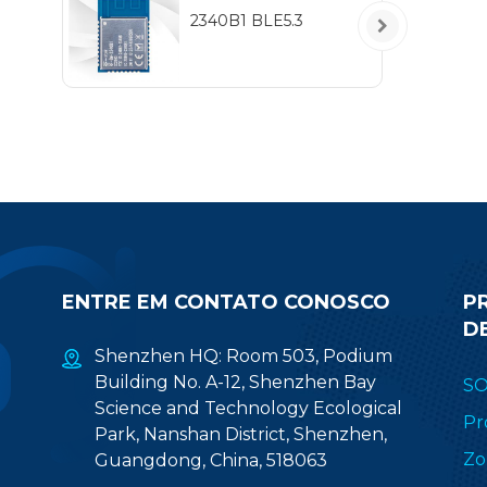
ot
2340B1 BLE5.3
ENTRE EM CONTATO CONOSCO
P
D
Shenzhen HQ: Room 503, Podium
Building No. A-12, Shenzhen Bay
S
Science and Technology Ecological
Pr
Park, Nanshan District, Shenzhen,
Zo
Guangdong, China, 518063