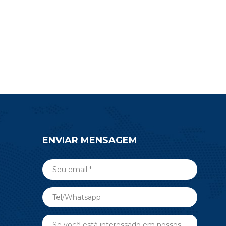
custo
nRF52840 para ajudá-lo a
nor.
desenvolver seus produtos finais.
ENVIAR MENSAGEM