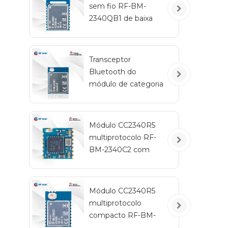
sem fio RF-BM-
2340QB1 de baixa
energia CC2340R5-
Q1 Bluetooth
Transceptor
Bluetooth do
módulo de categoria
automotiva RF-star
CC2642R-Q1 para
veículos
Módulo CC2340R5
multiprotocolo RF-
BM-2340C2 com
tamanho mini
Módulo CC2340R5
multiprotocolo
compacto RF-BM-
2340A2I com IPEX