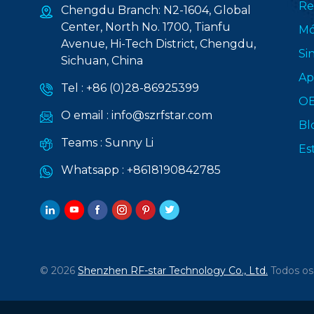
Re
Chengdu Branch: N2-1604, Global
Center, North No. 1700, Tianfu
Mó
Avenue, Hi-Tech District, Chengdu,
Si
Sichuan, China
Ap
Tel :
+86 (0)28-86925399
O
O email :
info@szrfstar.com
Bl
Teams :
Sunny Li
Es
Whatsapp :
+8618190842785
© 2026
Shenzhen RF-star Technology Co., Ltd.
Todos os 