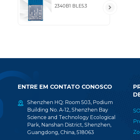
2340B1 BLE5.3
ENTRE EM CONTATO CONOSCO
P
D
Shenzhen HQ: Room 503, Podium
Building No. A-12, Shenzhen Bay
S
Science and Technology Ecological
Pr
Park, Nanshan District, Shenzhen,
Zo
Guangdong, China, 518063