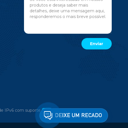
e IPv6 com suporte
DEIXE UM RECADO