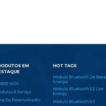
RODUTOS EM
HOT TAGS
ESTAQUE
Módulo Bluetooth De Baixa
Energia
OBRE NÓS
Módulo Bluetooth 5.2 Low
odutos & Serviço
Energy
na Do Desenvolvedor
Módulo Bluetooth 5.0