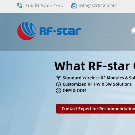
+86 18190842785
info@szrfstar.com