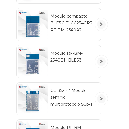
Módulo compacto
BLE5.0 TI CC2340R5
RF-BM-2340A2
Módulo RF-BM-
2340B1I BLE5.3
CC1352P7 Módulo
sem fio
multiprotocolo Sub-1
GHz e 2,4 GHz RF-
TI1352P2
Módulo RF-BM-