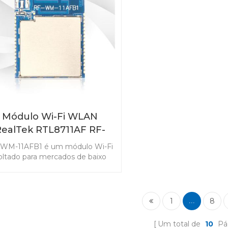
Módulo Wi-Fi WLAN
RealTek RTL8711AF RF-
WM-11AFB1
WM-11AFB1 é um módulo Wi-Fi
oltado para mercados de baixo
onsumo de energia. O módulo
 recursos ricos o torna popular
as aplicações da Internet das
Coisas.
1
8
...
Um total de
10
Pá