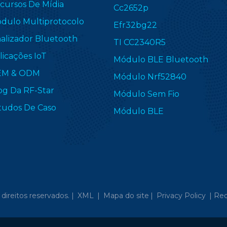
cursos De Mídia
Cc2652p
dulo Multiprotocolo
Efr32bg22
nalizador Bluetooth
TI CC2340R5
licações IoT
Módulo BLE Bluetooth
EM & ODM
Módulo Nrf52840
og Da RF-Star
Módulo Sem Fio
tudos De Caso
Módulo BLE
direitos reservados. |
XML
|
Mapa do site
|
Privacy Policy
|
Red