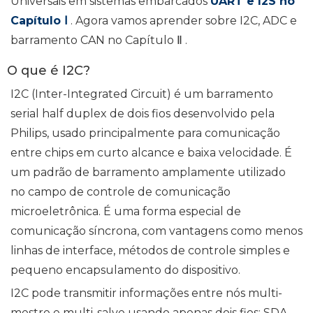
Universais em sistemas embarcados
UART e I2S no
Capítulo Ⅰ
. Agora vamos aprender sobre I2C, ADC e
barramento CAN no Capítulo
Ⅱ
.
O que é I2C?
I2C (Inter-Integrated Circuit) é um barramento
serial half duplex de dois fios desenvolvido pela
Philips, usado principalmente para comunicação
entre chips em curto alcance e baixa velocidade. É
um padrão de barramento amplamente utilizado
no campo de controle de comunicação
microeletrônica. É uma forma especial de
comunicação síncrona, com vantagens como menos
linhas de interface, métodos de controle simples e
pequeno encapsulamento do dispositivo.
I2C pode transmitir informações entre nós multi-
mestre e multi-salve usando apenas dois fios: SDA