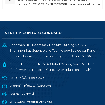
zigbee BLE5.1 802.15.4 TI CC2652P para casa inteligente
ENTRE EM CONTATO CONOSCO
Shenzhen HQ: Room 503, Podium Building No. A-12,
Shenzhen Bay Science and Technology Ecological Park,
Nanshan District, Shenzhen, Guangdong, China, 518063
Chengdu Branch: N2-1604, Global Center, North No. 1700,
Tianfu Avenue, Hi-Tech District, Chengdu, Sichuan, China
Tel :
+86 (0)28-86925399
O email :
info@szrfstar.com
Teams :
Sunny Li
Whatsapp :
+8618190842785