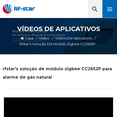
VÍDEOS DE APLICATIVOS
Casa
/
Vídeo
/
Vídeos De Aplicativos
/
Rfstar's Solução De Módulo Zigbee CC2652P Para Alarme De Gás Natural
rfstar's solução de módulo zigbee CC2652P para
alarme de gás natural