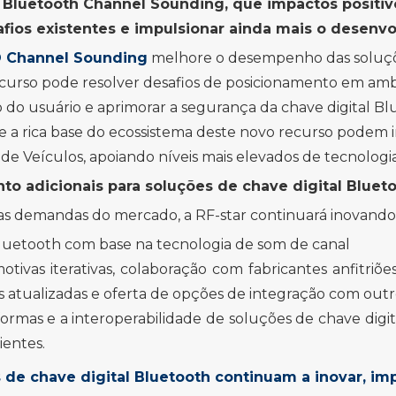
Bluetooth Channel Sounding, que impactos positiv
fios existentes e impulsionar ainda mais o desenvo
® Channel Sounding
melhore o desempenho das soluçõe
ecurso pode resolver desafios de posicionamento em amb
o do usuário e aprimorar a segurança da chave digital B
al e a rica base do ecossistema deste novo recurso podem
de Veículos, apoiando níveis mais elevados de tecnolo
to adicionais para soluções de chave digital Bluet
as demandas do mercado, a RF-star continuará inovando e
 Bluetooth com base na tecnologia de som de canal
otivas iterativas, colaboração com fabricantes anfitri
 atualizadas e oferta de opções de integração com outr
formas e a interoperabilidade de soluções de chave digi
ientes.
 de chave digital Bluetooth continuam a inovar, 