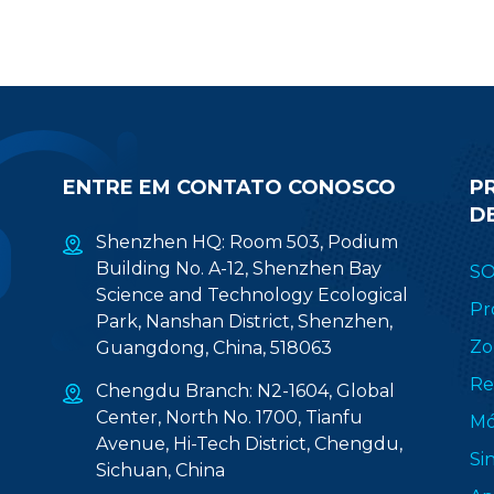
ENTRE EM CONTATO CONOSCO
P
D
Shenzhen HQ: Room 503, Podium
Building No. A-12, Shenzhen Bay
S
Science and Technology Ecological
Pr
Park, Nanshan District, Shenzhen,
Zo
Guangdong, China, 518063
Re
Chengdu Branch: N2-1604, Global
Center, North No. 1700, Tianfu
Mó
Avenue, Hi-Tech District, Chengdu,
Si
Sichuan, China