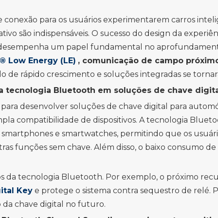
e conexão para os usuários experimentarem carros intel
ativo são indispensáveis. O sucesso do design da experiênc
 e desempenha um papel fundamental no aprofundamento 
® Low Energy (LE)
, comunicação de campo próximo 
o de rápido crescimento e soluções integradas se tornar
a tecnologia Bluetooth em soluções de chave digita
para desenvolver soluções de chave digital para automó
pla compatibilidade de dispositivos. A tecnologia Bluetoo
omo smartphones e smartwatches, permitindo que os usuá
outras funções sem chave. Além disso, o baixo consumo d
vos da tecnologia Bluetooth. Por exemplo, o próximo rec
ital Key
e protege o sistema contra sequestro de relé. 
da chave digital no futuro.