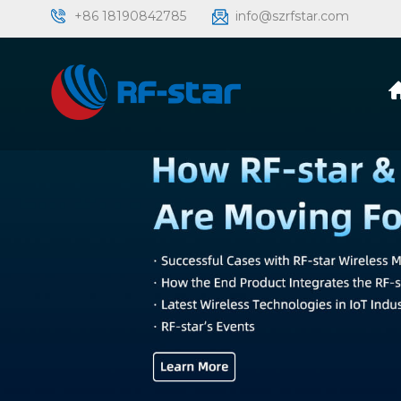
+86 18190842785
info@szrfstar.com