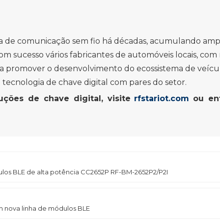
a de comunicação sem fio há décadas, acumulando ampl
 com sucesso vários fabricantes de automóveis locais, com
á a promover o desenvolvimento do ecossistema de veícu
m tecnologia de chave digital com pares do setor.
ções de chave digital, visite
rfstariot.com
ou en
ulos BLE de alta potência CC2652P RF-BM-2652P2/P2I
m nova linha de módulos BLE