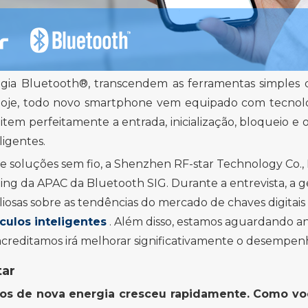
ologia Bluetooth®, transcendem as ferramentas simple
e. Hoje, todo novo smartphone vem equipado com tecnolo
item perfeitamente a entrada, inicialização, bloqueio e
ligentes.
e soluções sem fio, a Shenzhen RF-star Technology Co., L
ting da APAC da Bluetooth SIG. Durante a entrevista, a g
iosas sobre as tendências do mercado de chaves digitai
culos inteligentes
. Além disso, estamos aguardando 
reditamos irá melhorar significativamente o desempenho
tar
os de nova energia cresceu rapidamente. Como voc