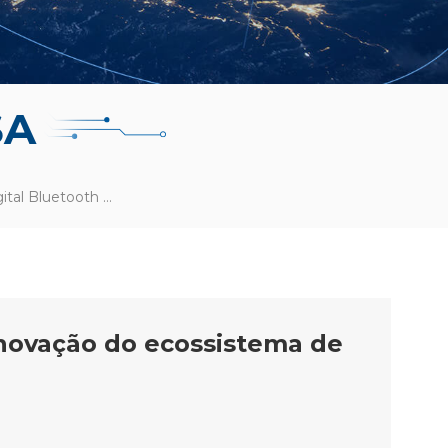
SA
As Soluções De Chave Digital Bluetooth Da RF-Star Aceleram A Inovação Do Ecossistema De Veículos Inteligentes
inovação do ecossistema de