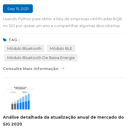
Sep 15, 2021
Usando Python para obter a lista de empresas certificadas BQB
no SIG por quase um ano e compartilhar algumas descobertas
com você. 1. Certificação Bluetooth Se o produto com função
Bluetooth rotular o logotipo Bluetooth na aparência e for
TAG :
vendido no mercado internacional. O produto deve passar por
Módulo Bluetooth
Módulo BLE
rigorosa inspeção e certificação pela SIG para obter a
Módulo Bluetooth De Baixa Energia
certificação BQB, que precisa pagar uma taxa d...
Consulte Mais Informação
Análise detalhada da atualização anual de mercado do
SIG 2020