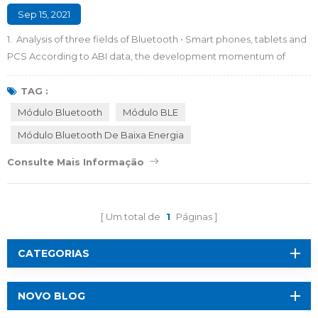
Sep 15, 2021
1. Analysis of three fields of Bluetooth • Smart phones, tablets and
PCS According to ABI data, the development momentum of
Bluetooth usage for smart phones, tablets, and PCs is still the
strongest, with a total shipment of 2.02 billion. It accounts for half
TAG :
of the entire Bluetooth shipments in 2019. This type of product is
Módulo Bluetooth
Módulo BLE
very mature and the shipments will remain stable in the future.
Módulo Bluetooth De Baixa Energia
From...
Consulte Mais Informação
Um total de
1
Páginas
CATEGORIAS
NOVO BLOG